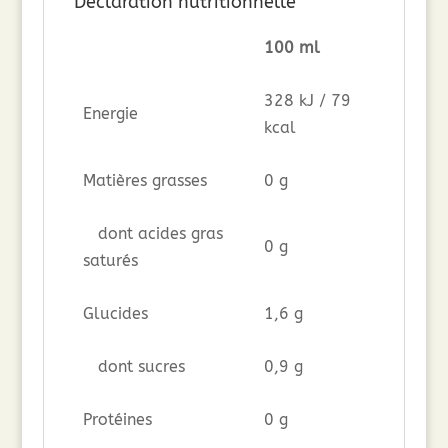
Déclaration nutritionnelle
100 ml
328 kJ / 79
Energie
kcal
Matières grasses
0 g
dont acides gras
0 g
saturés
Glucides
1,6 g
dont sucres
0,9 g
Protéines
0 g