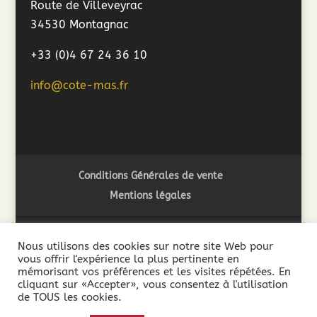
Route de Villeveyrac
34530 Montagnac
+33 (0)4 67 24 36 10
info@cote-mas.fr
Conditions Générales de vente
Mentions légales
Nous utilisons des cookies sur notre site Web pour
vous offrir l'expérience la plus pertinente en
2018 ©Côté Mas - L'abus d'alcool est dangereux pour la
mémorisant vos préférences et les visites répétées. En
santé. A consommer avec modération - La vente de boissons
cliquant sur «Accepter», vous consentez à l'utilisation
de TOUS les cookies.
alcooliques est interdite aux mineurs de moins de 18 ans. La