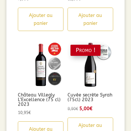
Ajouter au
Ajouter au
panier
panier
Promo !
Château Villegly
Cuvée secrète Syrah
L’Excellence (75 cl)
(75cl) 2023
2023
Le
5,00
€
Le
9,90
€
10,95
€
prix
prix
initial
actuel
Ajouter au
Ajouter au