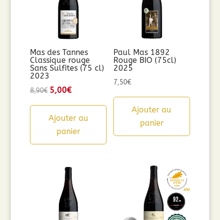
Mas des Tannes
Paul Mas 1892
Classique rouge
Rouge BIO (75cl)
Sans Sulfites (75 cl)
2025
2023
7,50
€
Le
5,00
€
Le
8,90
€
prix
prix
Ajouter au
initial
actuel
Ajouter au
panier
était :
est :
panier
8,90€.
5,00€.