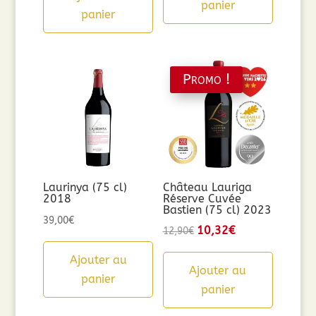
était :
est :
panier
panier
9,90€.
5,00€.
Promo !
Laurinya (75 cl)
Château Lauriga
2018
Réserve Cuvée
Bastien (75 cl) 2023
39,00
€
Le
10,32
€
Le
12,90
€
prix
prix
Ajouter au
initial
actuel
Ajouter au
panier
était :
est :
panier
12,90€.
10,32€.