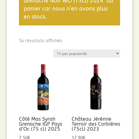
Grenache Noir BIO (75cl) 2024" au
panier car nous n’en avons plus
en stock.
Trié
54 résultats affichés
par
popularité
Côté Mas Syrah
Château Jérémie
Grenache IGP Pays
Terroir des Corbières
d’Oc (75 cl) 2025
(75cl) 2023
7,50
€
12,90
€