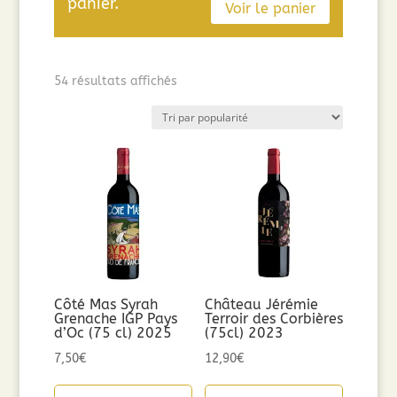
panier.
Voir le panier
Trié
54 résultats affichés
par
popularité
Côté Mas Syrah
Château Jérémie
Grenache IGP Pays
Terroir des Corbières
d’Oc (75 cl) 2025
(75cl) 2023
7,50
€
12,90
€