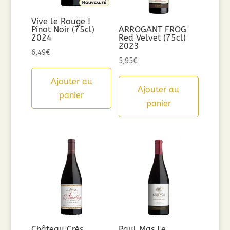
Vive le Rouge !
Pinot Noir (75cl)
ARROGANT FROG
2024
Red Velvet (75cl)
2023
6,49
€
5,95
€
Ajouter au
Ajouter au
panier
panier
Château Crès
Paul Mas Le