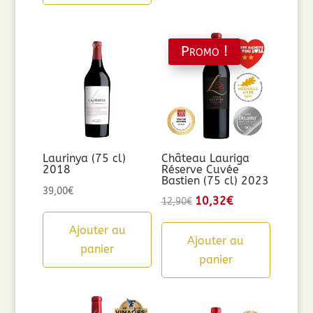
Promo !
Laurinya (75 cl)
Château Lauriga
2018
Réserve Cuvée
Bastien (75 cl) 2023
39,00
€
Le
10,32
€
Le
12,90
€
prix
prix
Ajouter au
initial
actuel
Ajouter au
panier
était :
est :
panier
12,90€.
10,32€.