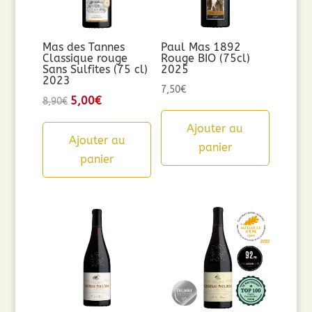
Mas des Tannes
Paul Mas 1892
Classique rouge
Rouge BIO (75cl)
Sans Sulfites (75 cl)
2025
2023
7,50
€
Le
5,00
€
Le
8,90
€
prix
prix
Ajouter au
initial
actuel
Ajouter au
panier
était :
est :
panier
8,90€.
5,00€.