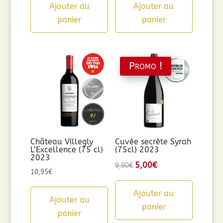
Ajouter au
Ajouter au
panier
panier
Promo !
Château Villegly
Cuvée secrète Syrah
L’Excellence (75 cl)
(75cl) 2023
2023
Le
5,00
€
Le
9,90
€
10,95
€
prix
prix
initial
actuel
Ajouter au
Ajouter au
était :
est :
panier
panier
9,90€.
5,00€.