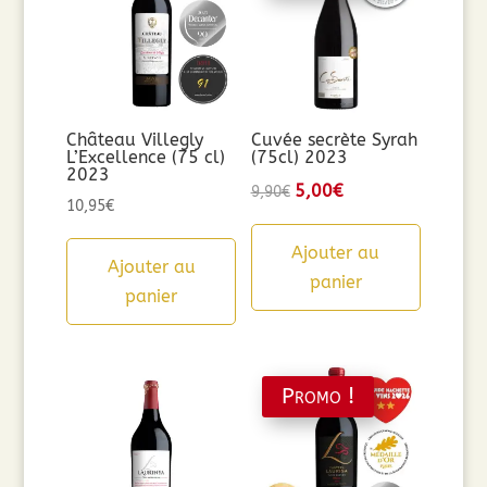
Château Villegly
Cuvée secrète Syrah
L’Excellence (75 cl)
(75cl) 2023
2023
Le
5,00
€
Le
9,90
€
10,95
€
prix
prix
initial
actuel
Ajouter au
Ajouter au
était :
est :
panier
panier
9,90€.
5,00€.
Promo !