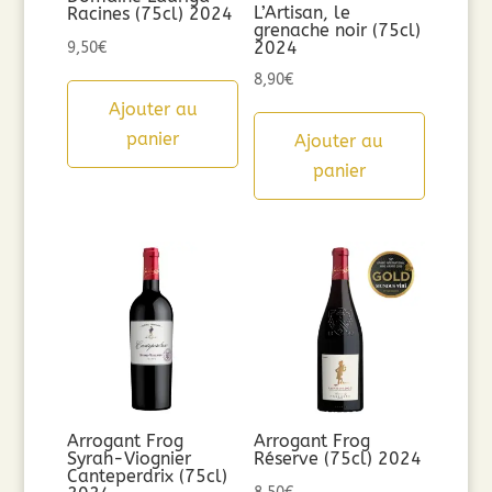
L’Artisan, le
Racines (75cl) 2024
grenache noir (75cl)
2024
9,50
€
8,90
€
Ajouter au
panier
Ajouter au
panier
Arrogant Frog
Arrogant Frog
Syrah-Viognier
Réserve (75cl) 2024
Canteperdrix (75cl)