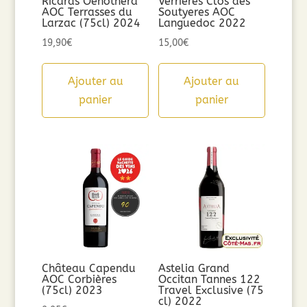
Ricards Oenothera
Verrières Clos des
AOC Terrasses du
Soutyeres AOC
Larzac (75cl) 2024
Languedoc 2022
19,90
€
15,00
€
Ajouter au
Ajouter au
panier
panier
Château Capendu
Astelia Grand
AOC Corbières
Occitan Tannes 122
(75cl) 2023
Travel Exclusive (75
cl) 2022