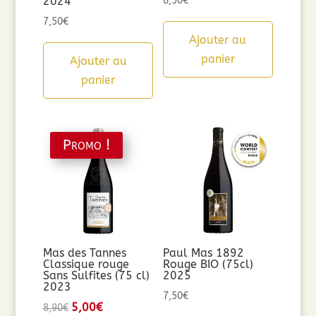
2024
8,50
€
7,50
€
Ajouter au
panier
Ajouter au
panier
Promo !
Mas des Tannes
Paul Mas 1892
Classique rouge
Rouge BIO (75cl)
Sans Sulfites (75 cl)
2025
2023
7,50
€
Le
5,00
€
Le
8,90
€