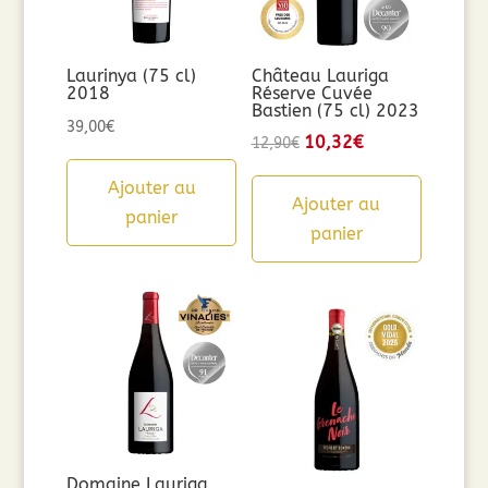
Laurinya (75 cl)
Château Lauriga
2018
Réserve Cuvée
Bastien (75 cl) 2023
39,00
€
Le
10,32
€
Le
12,90
€
prix
prix
Ajouter au
initial
actuel
Ajouter au
panier
était :
est :
panier
12,90€.
10,32€.
Domaine Lauriga