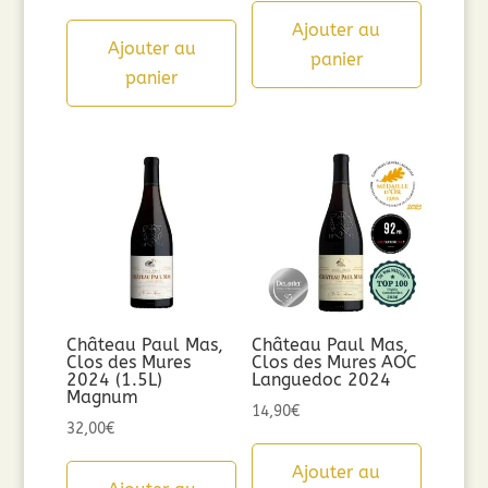
prix
prix
Ajouter au
initial
actuel
Ajouter au
panier
était :
est :
panier
8,90€.
5,00€.
Château Paul Mas,
Château Paul Mas,
Clos des Mures
Clos des Mures AOC
2024 (1.5L)
Languedoc 2024
Magnum
14,90
€
32,00
€
Ajouter au