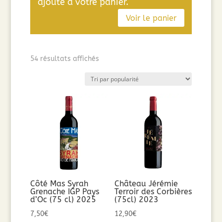
ajouté à votre panier.
Voir le panier
Trié
54 résultats affichés
par
popularité
Côté Mas Syrah
Château Jérémie
Grenache IGP Pays
Terroir des Corbières
d’Oc (75 cl) 2025
(75cl) 2023
7,50
€
12,90
€