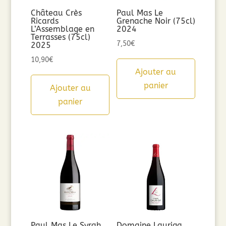
Château Crès
Paul Mas Le
Ricards
Grenache Noir (75cl)
L’Assemblage en
2024
Terrasses (75cl)
7,50
€
2025
10,90
€
Ajouter au
panier
Ajouter au
panier
Paul Mas Le Syrah
Domaine Lauriga