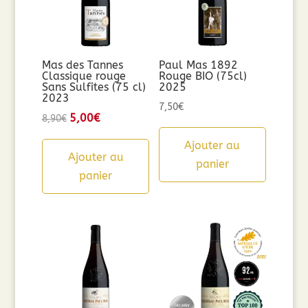
Mas des Tannes
Paul Mas 1892
Classique rouge
Rouge BIO (75cl)
Sans Sulfites (75 cl)
2025
2023
7,50
€
Le
5,00
€
Le
8,90
€
prix
prix
Ajouter au
initial
actuel
Ajouter au
panier
était :
est :
panier
8,90€.
5,00€.