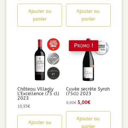
Ajouter au
Ajouter au
panier
panier
Promo !
Château Villegly
Cuvée secrète Syrah
L’Excellence (75 cl)
(75cl) 2023
2023
Le
5,00
€
Le
9,90
€
10,95
€
prix
prix
initial
actuel
Ajouter au
Ajouter au
était :
est :
panier