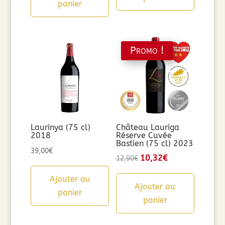
panier
9,90€.
5,00€.
Promo !
Laurinya (75 cl)
Château Lauriga
2018
Réserve Cuvée
Bastien (75 cl) 2023
39,00
€
Le
10,32
€
Le
12,90
€
prix
prix
Ajouter au
initial
actuel
Ajouter au
panier
était :
est :
panier
12,90€.
10,32€.