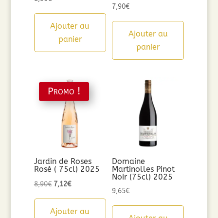
7,90
€
Ajouter au
Ajouter au
panier
panier
Promo !
Jardin de Roses
Domaine
Rosé ( 75cl) 2025
Martinolles Pinot
Noir (75cl) 2025
Le
Le
8,90
€
7,12
€
9,65
€
prix
prix
initial
actuel
Ajouter au