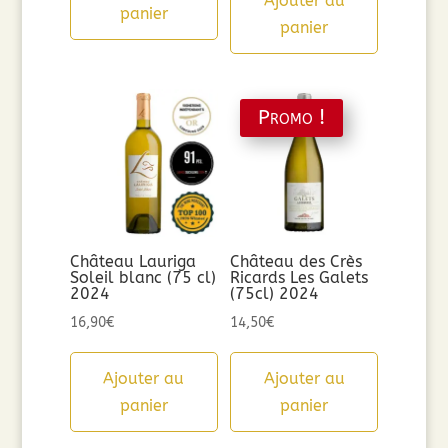
Ajouter au
était :
est :
panier
panier
8,90€.
7,12€.
Promo !
Château Lauriga
Château des Crès
Soleil blanc (75 cl)
Ricards Les Galets
2024
(75cl) 2024
16,90
€
14,50
€
Ajouter au
Ajouter au
panier
panier