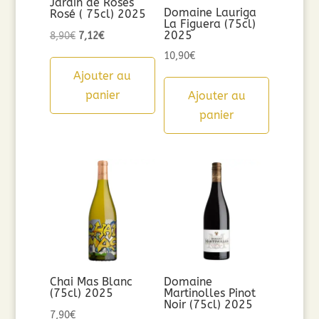
Jardin de Roses
Domaine Lauriga
Rosé ( 75cl) 2025
La Figuera (75cl)
2025
Le
Le
8,90
€
7,12
€
prix
prix
10,90
€
initial
actuel
Ajouter au
était :
est :
panier
Ajouter au
8,90€.
7,12€.
panier
Chai Mas Blanc
Domaine
(75cl) 2025
Martinolles Pinot
Noir (75cl) 2025
7,90
€