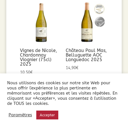
Vignes de Nicole,
Château Paul Mas,
Chardonnay
Belluguette AOC
Viognier (75cl)
Languedoc 2025
2025
14,90
€
10,50
€
Nous utilisons des cookies sur notre site Web pour
Ajouter au
Ajouter au
vous offrir l'expérience la plus pertinente en
panier
mémorisant vos préférences et les visites répétées. En
panier
cliquant sur «Accepter», vous consentez à l'utilisation
de TOUS les cookies.
Paramètres
Accepter