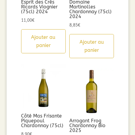
Esprit des Crès
Domaine
Ricards Viognier
Martinolles
(75cl) 2024
Chardonnay (75cl)
2024
11,00
€
8,85
€
Ajouter au
Ajouter au
panier
panier
Côté Mas Frisante
Piquepoul
Arrogant Frog
Chardonnay (75cl)
Chardonnay Bio
2025
8,90
€