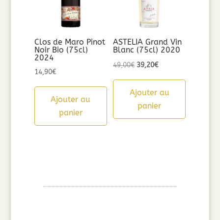
Clos de Maro Pinot
ASTELIA Grand Vin
Noir Bio (75cl)
Blanc (75cl) 2020
2024
Le
Le
49,00
€
39,20
€
14,90
€
prix
prix
initial
actuel
Ajouter au
Ajouter au
était :
est :
panier
panier
49,00€.
39,20€.