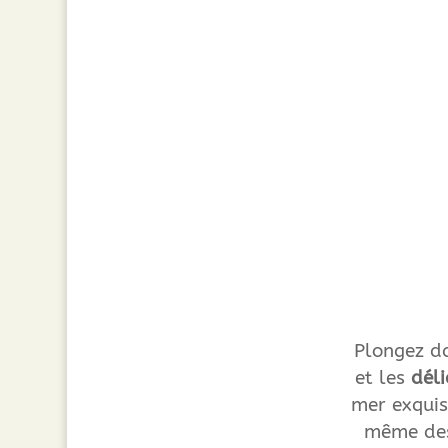
Plongez da
et les
dél
mer exquis
même des