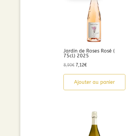
Jardin de Roses Rosé (
75cl) 2025
Le
Le
8,90
€
7,12
€
prix
prix
initial
actuel
Ajouter au panier
était :
est :
8,90€.
7,12€.