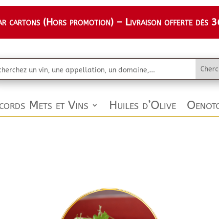
 cartons (Hors promotion) – Livraison offerte dès 36
cords Mets et Vins
Huiles d’Olive
Oenoto