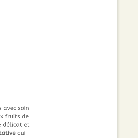
s avec soin
x fruits de
 délicat et
tative
qui