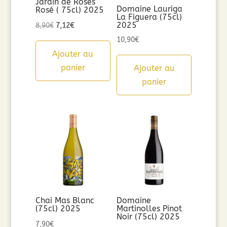
Jardin de Roses
Domaine Lauriga
Rosé ( 75cl) 2025
La Figuera (75cl)
2025
Le
Le
8,90
€
7,12
€
prix
prix
10,90
€
initial
actuel
Ajouter au
était :
est :
panier
Ajouter au
8,90€.
7,12€.
panier
Chai Mas Blanc
Domaine
(75cl) 2025
Martinolles Pinot
Noir (75cl) 2025
7,90
€