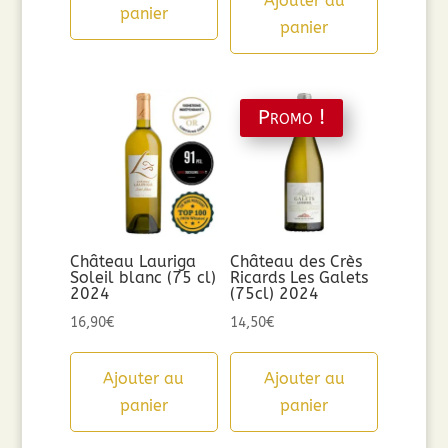
Ajouter au
était :
est :
panier
panier
8,90€.
7,12€.
Promo !
Château Lauriga
Château des Crès
Soleil blanc (75 cl)
Ricards Les Galets
2024
(75cl) 2024
16,90
€
14,50
€
Ajouter au
Ajouter au
panier
panier