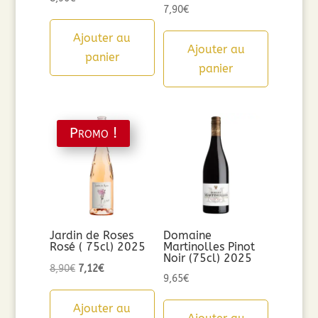
7,90
€
Ajouter au
Ajouter au
panier
panier
Promo !
Jardin de Roses
Domaine
Rosé ( 75cl) 2025
Martinolles Pinot
Noir (75cl) 2025
Le
Le
8,90
€
7,12
€
9,65
€
prix
prix
initial
actuel
Ajouter au