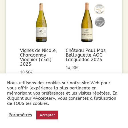
Vignes de Nicole,
Château Paul Mas,
Chardonnay
Belluguette AOC
Viognier (75cl)
Languedoc 2025
2025
14,90
€
10,50
€
Nous utilisons des cookies sur notre site Web pour
Ajouter au
Ajouter au
vous offrir l'expérience la plus pertinente en
panier
mémorisant vos préférences et les visites répétées. En
panier
cliquant sur «Accepter», vous consentez à l'utilisation
de TOUS les cookies.
Paramètres
Accepter