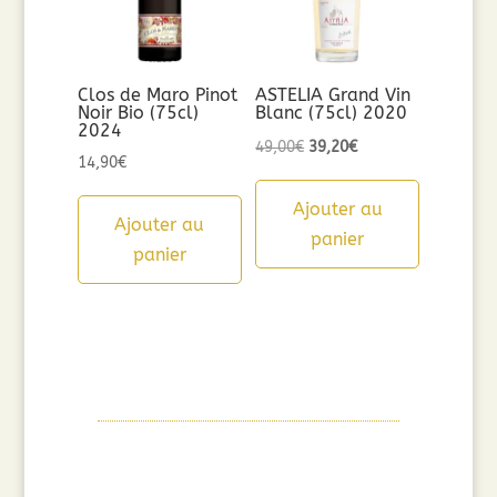
Clos de Maro Pinot
ASTELIA Grand Vin
Noir Bio (75cl)
Blanc (75cl) 2020
2024
Le
Le
49,00
€
39,20
€
14,90
€
prix
prix
initial
actuel
Ajouter au
Ajouter au
était :
est :
panier
panier
49,00€.
39,20€.