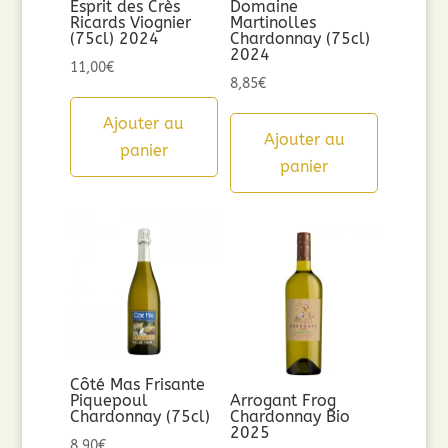
Esprit des Crès
Domaine
Ricards Viognier
Martinolles
(75cl) 2024
Chardonnay (75cl)
2024
11,00
€
8,85
€
Ajouter au
Ajouter au
panier
panier
Côté Mas Frisante
Piquepoul
Arrogant Frog
Chardonnay (75cl)
Chardonnay Bio
2025
8,90
€