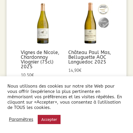
Vignes de Nicole,
Château Paul Mas,
Chardonnay
Belluguette AOC
Viognier (75cl)
Languedoc 2025
2025
14,90
€
10,50
€
Nous utilisons des cookies sur notre site Web pour
Ajouter au
Ajouter au
vous offrir l'expérience la plus pertinente en
panier
mémorisant vos préférences et les visites répétées. En
panier
cliquant sur «Accepter», vous consentez à l'utilisation
de TOUS les cookies.
Paramètres
Accepter