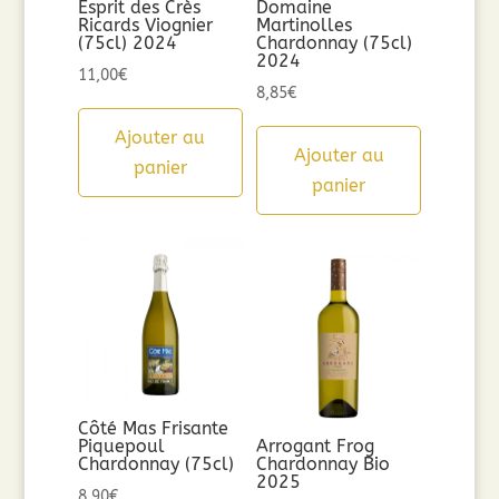
Esprit des Crès
Domaine
Ricards Viognier
Martinolles
(75cl) 2024
Chardonnay (75cl)
2024
11,00
€
8,85
€
Ajouter au
Ajouter au
panier
panier
Côté Mas Frisante
Piquepoul
Arrogant Frog
Chardonnay (75cl)
Chardonnay Bio
2025
8,90
€