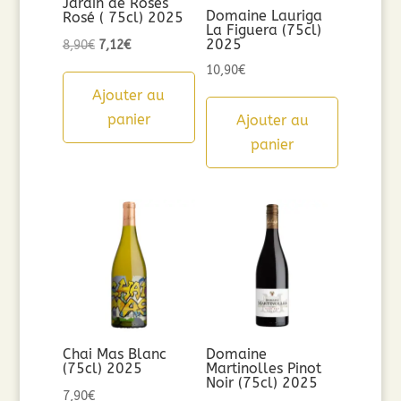
Jardin de Roses
Domaine Lauriga
Rosé ( 75cl) 2025
La Figuera (75cl)
2025
Le
Le
8,90
€
7,12
€
prix
prix
10,90
€
initial
actuel
Ajouter au
était :
est :
panier
Ajouter au
8,90€.
7,12€.
panier
Chai Mas Blanc
Domaine
(75cl) 2025
Martinolles Pinot
Noir (75cl) 2025
7,90
€