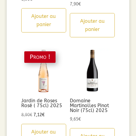
7,90
€
Ajouter au
Ajouter au
panier
panier
Promo !
Jardin de Roses
Domaine
Rosé ( 75cl) 2025
Martinolles Pinot
Noir (75cl) 2025
Le
Le
8,90
€
7,12
€
9,65
€
prix
prix
initial
actuel
Ajouter au