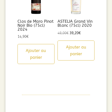
Clos de Maro Pinot
ASTELIA Grand Vin
Noir Bio (75cl)
Blanc (75cl) 2020
2024
Le
Le
49,00
€
39,20
€
14,90
€
prix
prix
initial
actuel
Ajouter au
Ajouter au
était :
est :
panier
panier
49,00€.
39,20€.