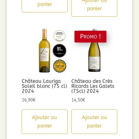
Ajouter au
était :
est :
panier
panier
8,90€.
7,12€.
Promo !
Château Lauriga
Château des Crès
Soleil blanc (75 cl)
Ricards Les Galets
2024
(75cl) 2024
16,90
€
14,50
€
Ajouter au
Ajouter au
panier
panier