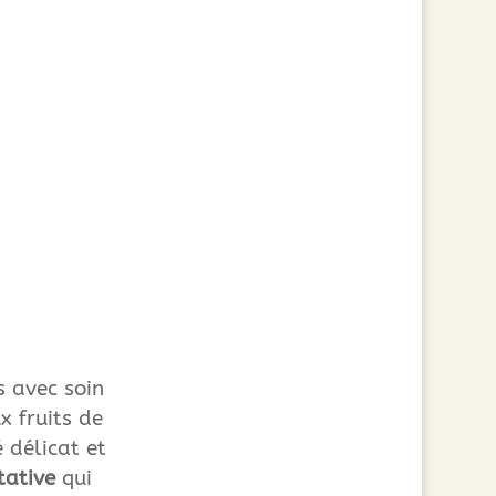
s avec soin
x fruits de
 délicat et
tative
qui