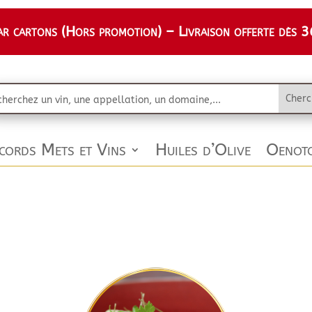
 cartons (Hors promotion) – Livraison offerte dès 36
cords Mets et Vins
Huiles d’Olive
Oenoto