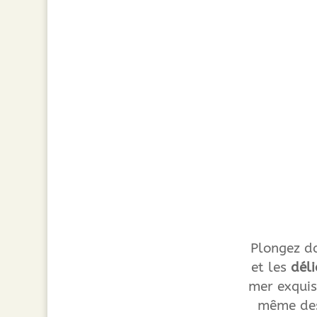
Plongez da
et les
dél
mer exquis
même des