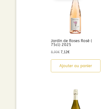
Jardin de Roses Rosé (
75cl) 2025
Le
Le
8,90
€
7,12
€
prix
prix
initial
actuel
Ajouter au panier
était :
est :
8,90€.
7,12€.