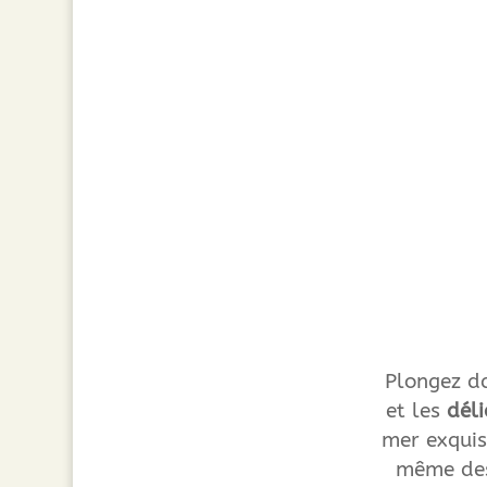
Plongez da
et les
dél
mer exquis
même des