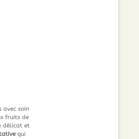
s avec soin
x fruits de
 délicat et
tative
qui