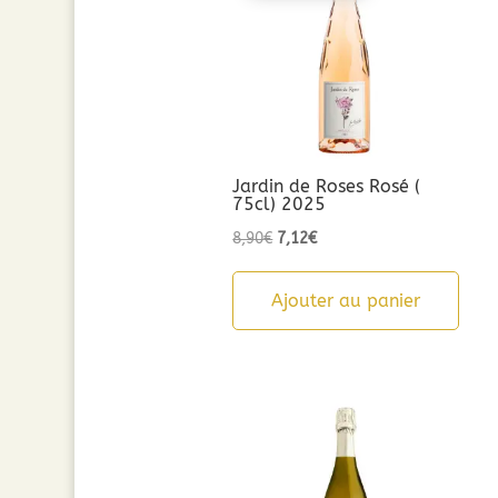
Jardin de Roses Rosé (
75cl) 2025
Le
Le
8,90
€
7,12
€
prix
prix
initial
actuel
Ajouter au panier
était :
est :
8,90€.
7,12€.