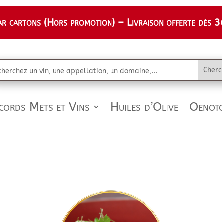
 cartons (Hors promotion) – Livraison offerte dès 36
cords Mets et Vins
Huiles d’Olive
Oenoto