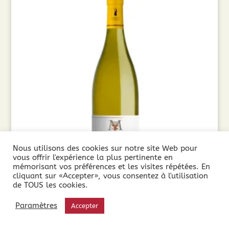
Nous utilisons des cookies sur notre site Web pour
vous offrir l'expérience la plus pertinente en
mémorisant vos préférences et les visites répétées. En
cliquant sur «Accepter», vous consentez à l'utilisation
de TOUS les cookies.
Domaine Martinolles Chardonnay (75cl) 2024
Paramètres
Accepter
8,85
€