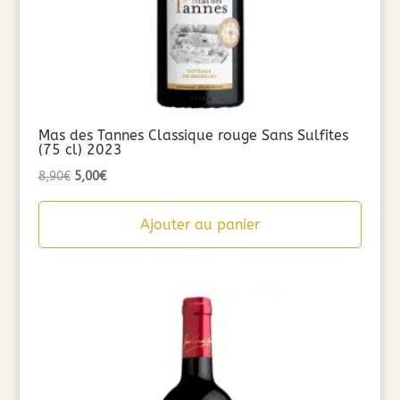
Mas des Tannes Classique rouge Sans Sulfites
(75 cl) 2023
Le
Le
8,90
€
5,00
€
prix
prix
initial
actuel
Ajouter au panier
était :
est :
8,90€.
5,00€.