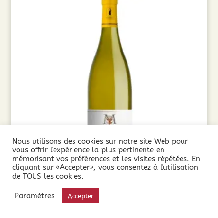
Nous utilisons des cookies sur notre site Web pour
vous offrir l'expérience la plus pertinente en
mémorisant vos préférences et les visites répétées. En
cliquant sur «Accepter», vous consentez à l'utilisation
de TOUS les cookies.
Domaine Martinolles Chardonnay (75cl) 2024
Paramètres
Accepter
8,85
€