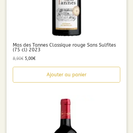
Mas des Tannes Classique rouge Sans Sulfites
(75 cl) 2023
Le
Le
8,90
€
5,00
€
prix
prix
initial
actuel
Ajouter au panier
était :
est :
8,90€.
5,00€.