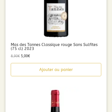
Mas des Tannes Classique rouge Sans Sulfites
(75 cl) 2023
Le
Le
8,90
€
5,00
€
prix
prix
initial
actuel
Ajouter au panier
était :
est :
8,90€.
5,00€.