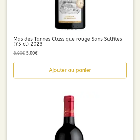
Mas des Tannes Classique rouge Sans Sulfites
(75 cl) 2023
Le
Le
8,90
€
5,00
€
prix
prix
initial
actuel
Ajouter au panier
était :
est :
8,90€.
5,00€.