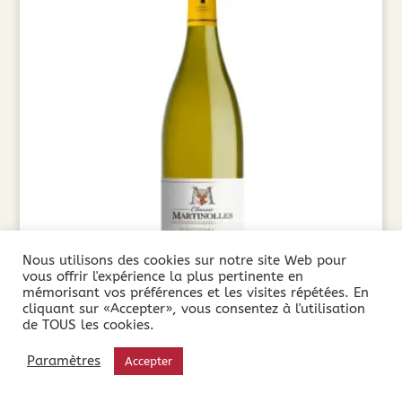
Nous utilisons des cookies sur notre site Web pour
vous offrir l'expérience la plus pertinente en
mémorisant vos préférences et les visites répétées. En
Domaine Martinolles Chardonnay (75cl) 2024
cliquant sur «Accepter», vous consentez à l'utilisation
de TOUS les cookies.
8,85
€
Paramètres
Accepter
Ajouter au panier