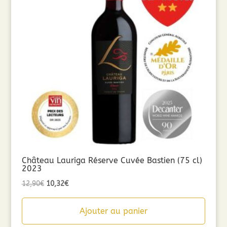
Château Lauriga Réserve Cuvée Bastien (75 cl)
2023
Le
Le
12,90
€
10,32
€
prix
prix
initial
actuel
Ajouter au panier
était :
est :