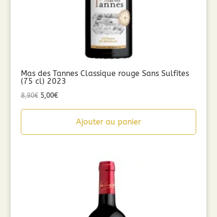
Mas des Tannes Classique rouge Sans Sulfites
(75 cl) 2023
Le
Le
8,90
€
5,00
€
prix
prix
initial
actuel
Ajouter au panier
était :
est :
8,90€.
5,00€.