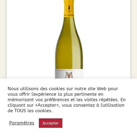
Nous utilisons des cookies sur notre site Web pour
vous offrir l'expérience la plus pertinente en
mémorisant vos préférences et les visites répétées. En
cliquant sur «Accepter», vous consentez à l'utilisation
de TOUS les cookies.
Domaine Martinolles Chardonnay (75cl) 2024
Paramètres
Accepter
8,85
€