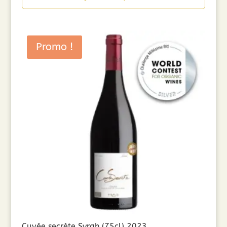
Promo !
Cuvée secrète Syrah (75cl) 2023