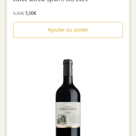
Le
Le
9,90
€
5,00
€
prix
prix
initial
actuel
Ajouter au panier
était :
est :
9,90€.
5,00€.