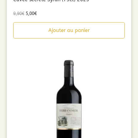
Le
Le
9,90
€
5,00
€
prix
prix
initial
actuel
Ajouter au panier
était :
est :
9,90€.
5,00€.