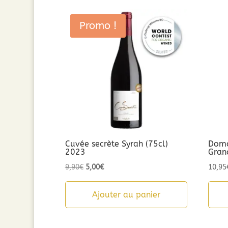
Promo !
Cuvée secrète Syrah (75cl)
Doma
2023
Gran
Le
Le
9,90
€
5,00
€
10,95
prix
prix
initial
actuel
Ajouter au panier
était :
est :
9,90€.
5,00€.