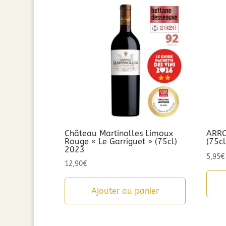
Château Martinolles Limoux
ARRO
Rouge « Le Garriguet » (75cl)
(75c
2023
5,95
€
12,90
€
Ajouter au panier