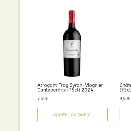
Arrogant Frog Syrah-Viognier
Chât
Canteperdrix (75cl) 2024
(75c
7,50
€
9,90
€
Ajouter au panier