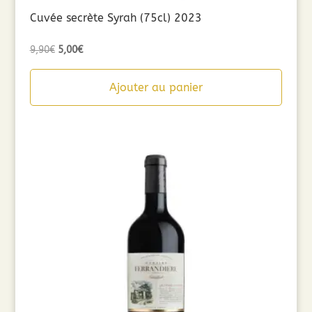
Cuvée secrète Syrah (75cl) 2023
Le
Le
9,90
€
5,00
€
prix
prix
initial
actuel
Ajouter au panier
était :
est :
9,90€.
5,00€.