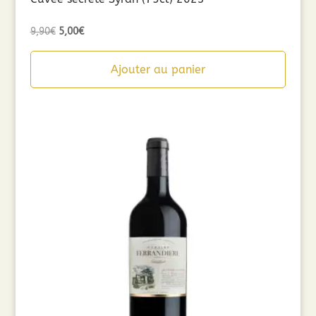
Le
Le
9,90
€
5,00
€
prix
prix
initial
actuel
Ajouter au panier
était :
est :
9,90€.
5,00€.