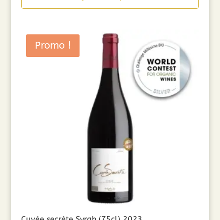
Promo !
Cuvée secrète Syrah (75cl) 2023