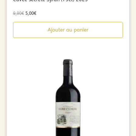
Le
Le
9,90
€
5,00
€
prix
prix
initial
actuel
Ajouter au panier
était :
est :
9,90€.
5,00€.