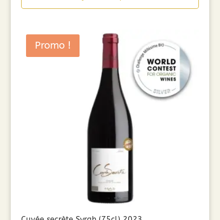
Promo !
Cuvée secrète Syrah (75cl) 2023