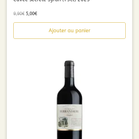
Le
Le
9,90
€
5,00
€
prix
prix
initial
actuel
Ajouter au panier
était :
est :
9,90€.
5,00€.