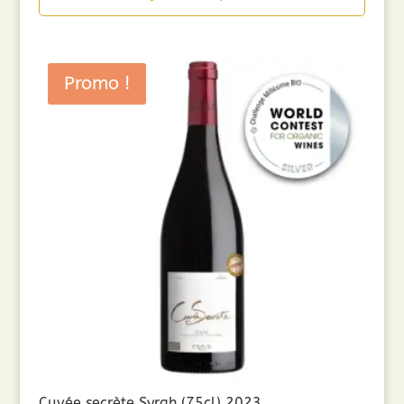
Promo !
Cuvée secrète Syrah (75cl) 2023