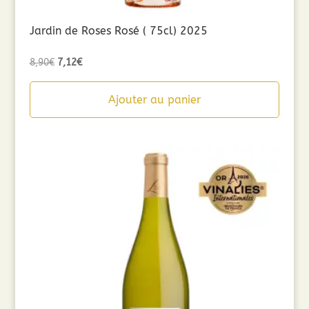
Jardin de Roses Rosé ( 75cl) 2025
Le
Le
8,90
€
7,12
€
prix
prix
initial
actuel
Ajouter au panier
était :
est :
8,90€.
7,12€.