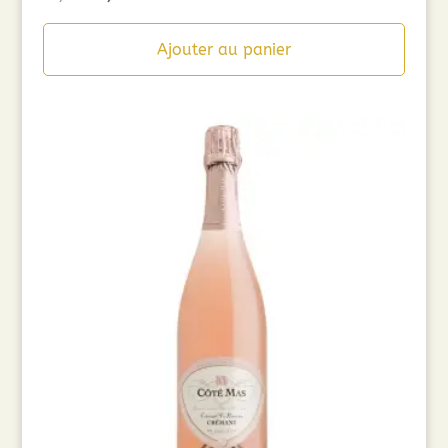
prix
prix
initial
actuel
Ajouter au panier
était :
est :
49,00€.
39,20€.