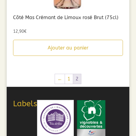
Côté Mas Crémant de Limoux rosé Brut (75cl)
12,90
€
Ajouter au panier
←
1
2
Labels