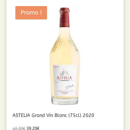
Promo !
ASTELIA Grand Vin Blanc (75cl) 2020
Le
Le
49,00
€
39,20
€