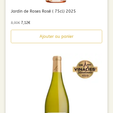
Jardin de Roses Rosé ( 75cl) 2025
Le
Le
8,90
€
7,12
€
prix
prix
initial
actuel
Ajouter au panier
était :
est :
8,90€.
7,12€.