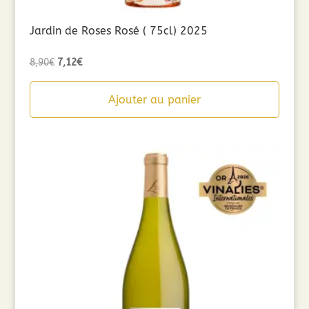
Jardin de Roses Rosé ( 75cl) 2025
Le
Le
8,90
€
7,12
€
prix
prix
initial
actuel
Ajouter au panier
était :
est :
8,90€.
7,12€.