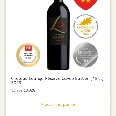
Château Lauriga Réserve Cuvée Bastien (75 cl)
2023
Le
Le
12,90
€
10,32
€
prix
prix
initial
actuel
Ajouter au panier
était :
est :
12,90€.
10,32€.