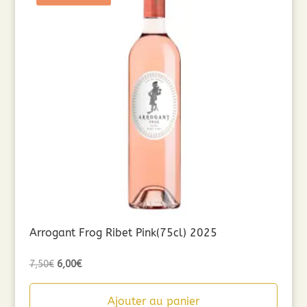
Arrogant Frog Ribet Pink(75cl) 2025
Le
Le
7,50
€
6,00
€
prix
prix
initial
actuel
Ajouter au panier