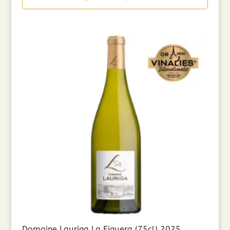
était :
est :
7,50€.
6,00€.
Domaine Lauriga La Figuera (75cl) 2025