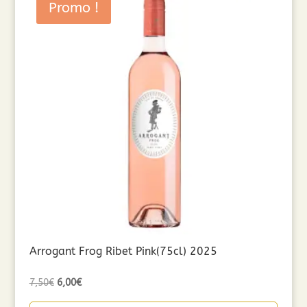
Promo !
Arrogant Frog Ribet Pink(75cl) 2025
Le
Le
7,50
€
6,00
€
prix
prix