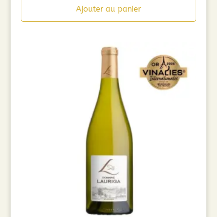
initial
actuel
Ajouter au panier
était :
est :
7,50€.
6,00€.