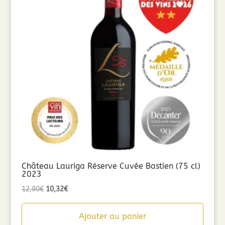
Château Lauriga Réserve Cuvée Bastien (75 cl)
2023
Le
Le
12,90
€
10,32
€
prix
prix
initial
actuel
Ajouter au panier
était :
est :