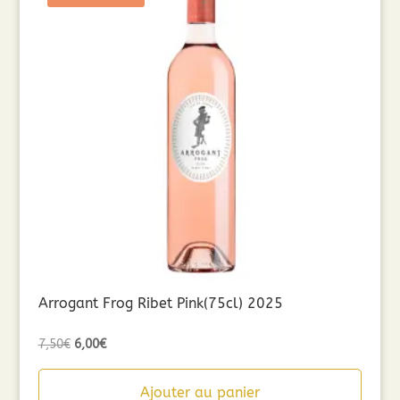
Arrogant Frog Ribet Pink(75cl) 2025
Le
Le
7,50
€
6,00
€
prix
prix
initial
actuel
Ajouter au panier