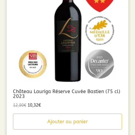
Château Lauriga Réserve Cuvée Bastien (75 cl)
2023
Le
Le
12,90
€
10,32
€
prix
prix
initial
actuel
Ajouter au panier
était :
est :
12,90€.
10,32€.