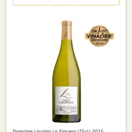
était :
est :
7,50€.
6,00€.
Domaine Lauriga La Figuera (75cl) 2025