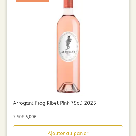
Arrogant Frog Ribet Pink(75cl) 2025
Le
Le
7,50
€
6,00
€
prix
prix
initial
actuel
Ajouter au panier