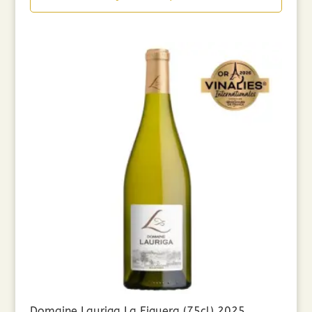
était :
est :
7,50€.
6,00€.
Domaine Lauriga La Figuera (75cl) 2025