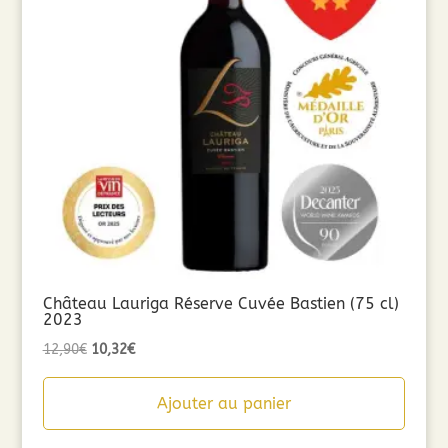
Château Lauriga Réserve Cuvée Bastien (75 cl)
2023
Le
Le
12,90
€
10,32
€
prix
prix
initial
actuel
Ajouter au panier
était :
est :
12,90€.
10,32€.