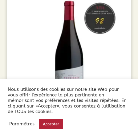
Nous utilisons des cookies sur notre site Web pour
vous offrir l'expérience la plus pertinente en
mémorisant vos préférences et les visites répétées. En
cliquant sur «Accepter», vous consentez à l'utilisation
de TOUS les cookies.
Domaine les Verrières Les 7 Fontaines (75cl)
2023
Paramètres
Accepter
9,75
€