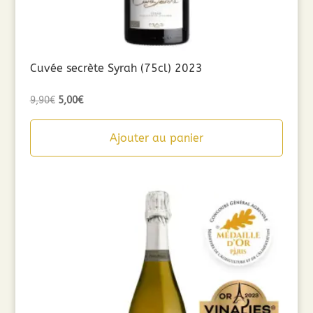
Cuvée secrète Syrah (75cl) 2023
Le
Le
9,90
€
5,00
€
prix
prix
initial
actuel
Ajouter au panier
était :
est :
9,90€.
5,00€.