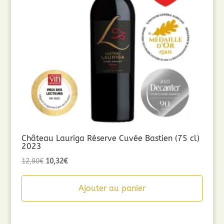
Château Lauriga Réserve Cuvée Bastien (75 cl)
2023
Le
Le
12,90
€
10,32
€
prix
prix
initial
actuel
Ajouter au panier
était :
est :
12,90€.
10,32€.