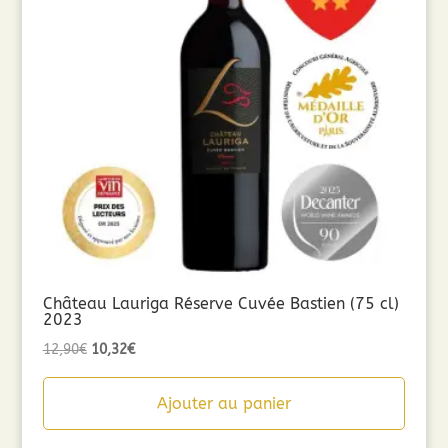
Château Lauriga Réserve Cuvée Bastien (75 cl)
2023
Le
Le
12,90
€
10,32
€
prix
prix
initial
actuel
Ajouter au panier
était :
est :
12,90€.
10,32€.