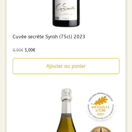
Cuvée secrète Syrah (75cl) 2023
Le
Le
9,90
€
5,00
€
prix
prix
initial
actuel
Ajouter au panier
était :
est :
9,90€.
5,00€.