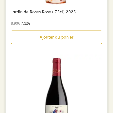
Jardin de Roses Rosé ( 75cl) 2025
Le
Le
8,90
€
7,12
€
prix
prix
initial
actuel
Ajouter au panier
était :
est :
8,90€.
7,12€.