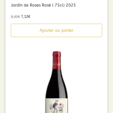
Jardin de Roses Rosé ( 75cl) 2025
Le
Le
8,90
€
7,12
€
prix
prix
initial
actuel
Ajouter au panier
était :
est :
8,90€.
7,12€.