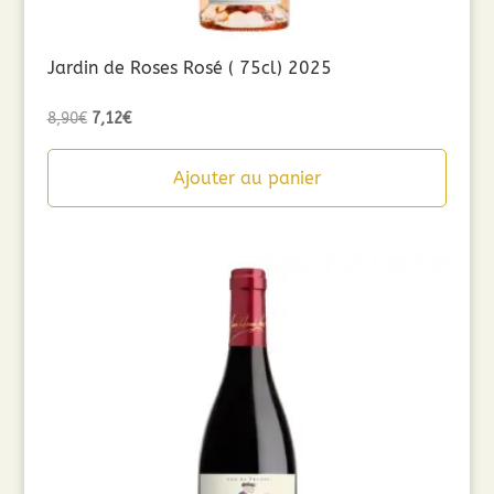
Jardin de Roses Rosé ( 75cl) 2025
Le
Le
8,90
€
7,12
€
prix
prix
initial
actuel
Ajouter au panier
était :
est :
8,90€.
7,12€.