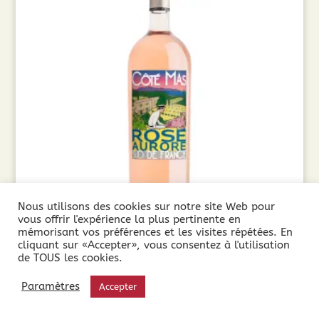
Nous utilisons des cookies sur notre site Web pour
vous offrir l'expérience la plus pertinente en
mémorisant vos préférences et les visites répétées. En
Côté Mas, Rosé Aurore Magnum (1.5L ) 2024
cliquant sur «Accepter», vous consentez à l'utilisation
de TOUS les cookies.
11,90
€
Paramètres
Accepter
Ajouter au panier