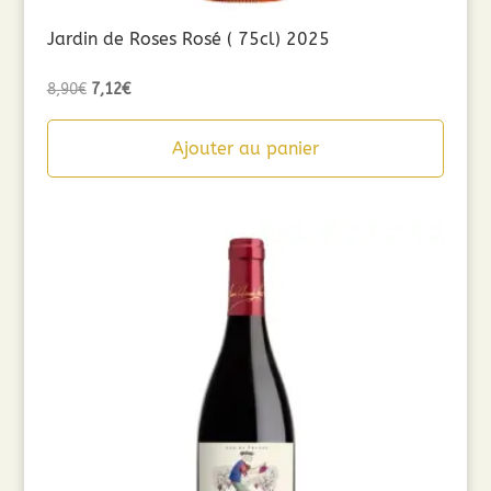
Jardin de Roses Rosé ( 75cl) 2025
Le
Le
8,90
€
7,12
€
prix
prix
initial
actuel
Ajouter au panier
était :
est :
8,90€.
7,12€.