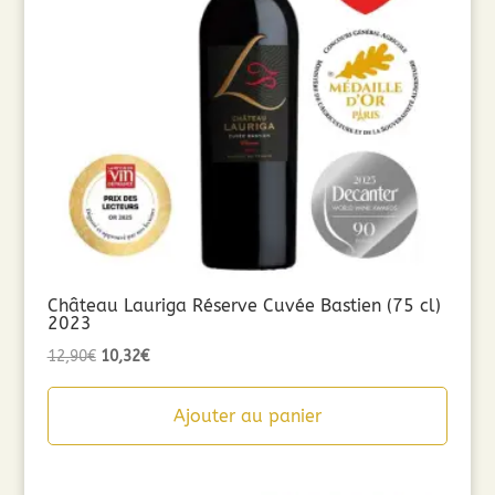
Château Lauriga Réserve Cuvée Bastien (75 cl)
2023
Le
Le
12,90
€
10,32
€
prix
prix
initial
actuel
Ajouter au panier
était :
est :
12,90€.
10,32€.