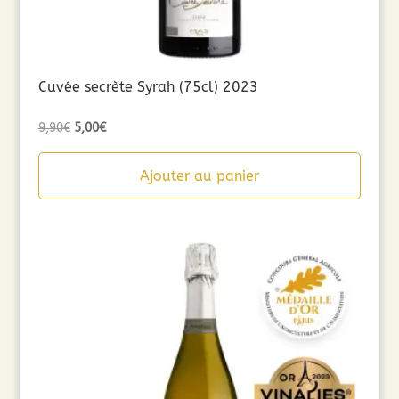
Cuvée secrète Syrah (75cl) 2023
Le
Le
9,90
€
5,00
€
prix
prix
initial
actuel
Ajouter au panier
était :
est :
9,90€.
5,00€.