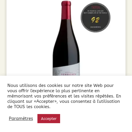
Nous utilisons des cookies sur notre site Web pour
vous offrir l'expérience la plus pertinente en
mémorisant vos préférences et les visites répétées. En
cliquant sur «Accepter», vous consentez à l'utilisation
de TOUS les cookies.
Domaine les Verrières Les 7 Fontaines (75cl)
2023
Paramètres
Accepter
9,75
€