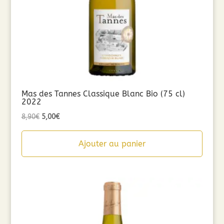
Mas des Tannes Classique Blanc Bio (75 cl)
2022
Le
Le
8,90
€
5,00
€
prix
prix
initial
actuel
Ajouter au panier
était :
est :
8,90€.
5,00€.