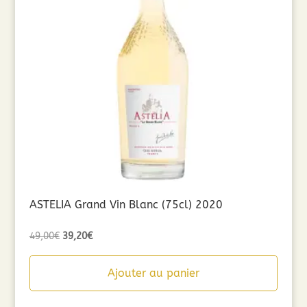
ASTELIA Grand Vin Blanc (75cl) 2020
Le
Le
49,00
€
39,20
€
prix
prix
initial
actuel
Ajouter au panier
était :
est :
49,00€.
39,20€.