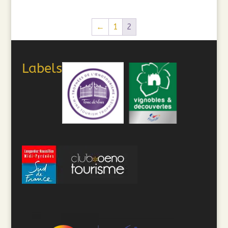
←
1
2
Labels