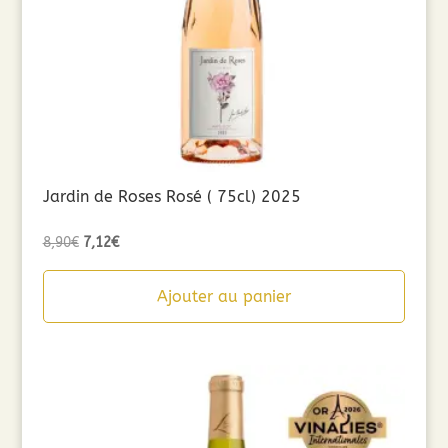
Jardin de Roses Rosé ( 75cl) 2025
Le
Le
8,90
€
7,12
€
prix
prix
initial
actuel
Ajouter au panier
était :
est :
8,90€.
7,12€.