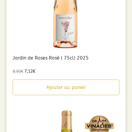
Jardin de Roses Rosé ( 75cl) 2025
Le
Le
8,90
€
7,12
€
prix
prix
initial
actuel
Ajouter au panier
était :
est :
8,90€.
7,12€.