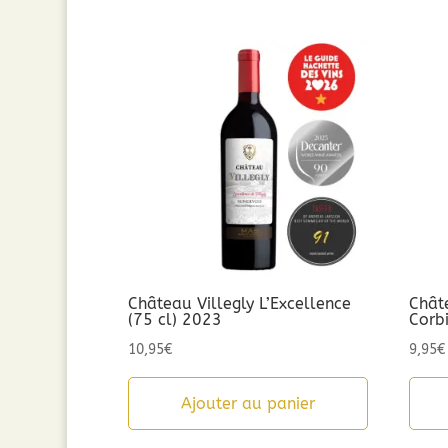
9,90€.
5,00€.
Château Villegly L’Excellence
Chât
(75 cl) 2023
Corb
10,95
€
9,95
€
Ajouter au panier