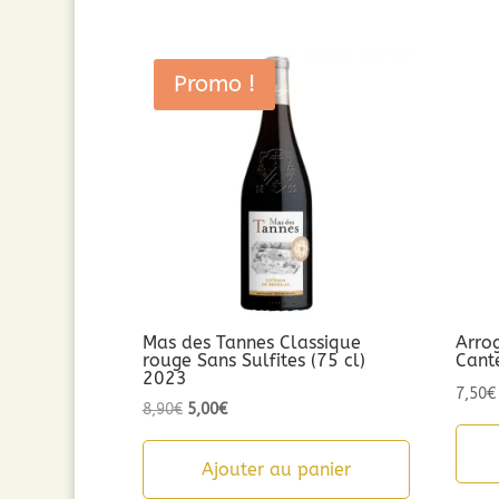
Promo !
Mas des Tannes Classique
Arro
rouge Sans Sulfites (75 cl)
Cant
2023
7,50
€
Le
Le
8,90
€
5,00
€
prix
prix
initial
actuel
Ajouter au panier
était :
est :