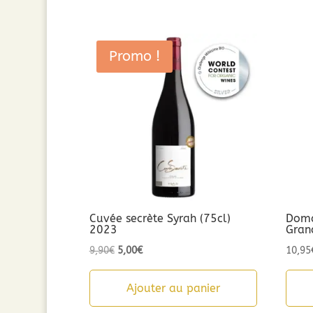
8,90€.
5,00€.
Promo !
Cuvée secrète Syrah (75cl)
Doma
2023
Gran
Le
Le
9,90
€
5,00
€
10,95
prix
prix
initial
actuel
Ajouter au panier
était :
est :