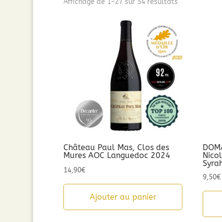
Trié
Affichage de 1–27 sur 54 résultats
par
popularité
Château Paul Mas, Clos des
DOMA
Mures AOC Languedoc 2024
Nico
Syra
14,90
€
9,50
€
Ajouter au panier