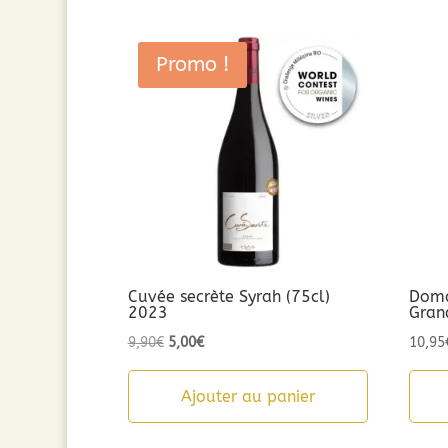
Promo !
Cuvée secrète Syrah (75cl)
Doma
2023
Gran
Le
Le
9,90
€
5,00
€
10,95
prix
prix
initial
actuel
Ajouter au panier
était :
est :
9,90€.
5,00€.