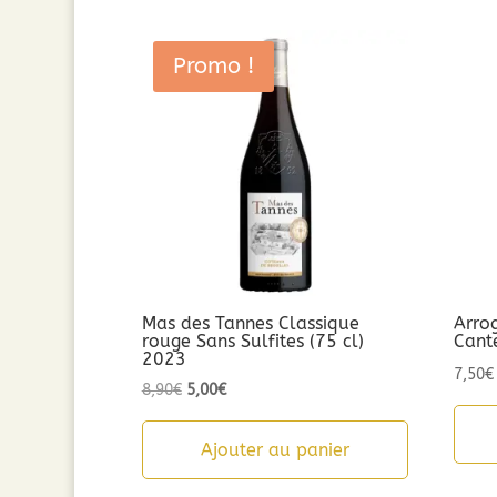
Promo !
Mas des Tannes Classique
Arro
rouge Sans Sulfites (75 cl)
Cant
2023
7,50
€
Le
Le
8,90
€
5,00
€
prix
prix
initial
actuel
Ajouter au panier
était :
est :
8,90€.
5,00€.