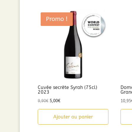
Promo !
Cuvée secrète Syrah (75cl)
Doma
2023
Gran
Le
Le
9,90
€
5,00
€
10,95
prix
prix
initial
actuel
Ajouter au panier
était :
est :
9,90€.
5,00€.