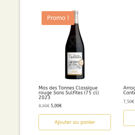
Promo !
Mas des Tannes Classique
Arro
rouge Sans Sulfites (75 cl)
Cant
2023
7,50
€
Le
Le
8,90
€
5,00
€
prix
prix
initial
actuel
Ajouter au panier
était :
est :
8,90€.
5,00€.