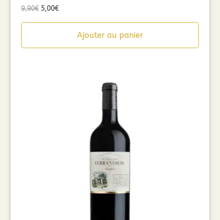
Le
Le
9,90
€
5,00
€
prix
prix
initial
actuel
Ajouter au panier
était :
est :
9,90€.
5,00€.