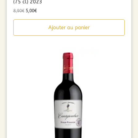
(75 cl) 2023
Le
Le
8,90
€
5,00
€
prix
prix
initial
actuel
Ajouter au panier
était :
est :
8,90€.
5,00€.