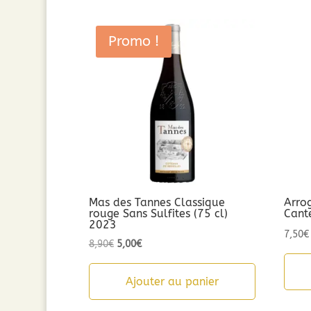
Promo !
Mas des Tannes Classique
Arro
rouge Sans Sulfites (75 cl)
Cant
2023
7,50
€
Le
Le
8,90
€
5,00
€
prix
prix
initial
actuel
Ajouter au panier
était :
est :
8,90€.
5,00€.