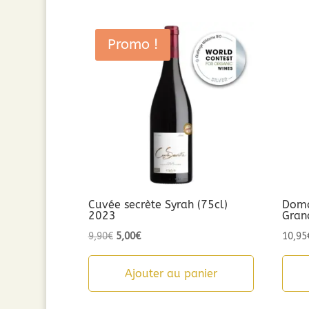
Promo !
Cuvée secrète Syrah (75cl)
Doma
2023
Gran
Le
Le
9,90
€
5,00
€
10,95
prix
prix
initial
actuel
Ajouter au panier
était :
est :
9,90€.
5,00€.