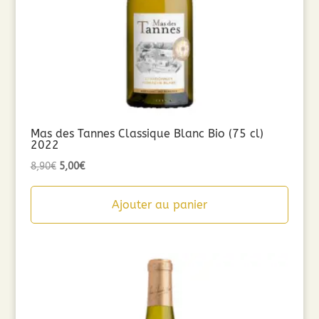
Mas des Tannes Classique Blanc Bio (75 cl)
2022
Le
Le
8,90
€
5,00
€
prix
prix
initial
actuel
Ajouter au panier
était :
est :
8,90€.
5,00€.