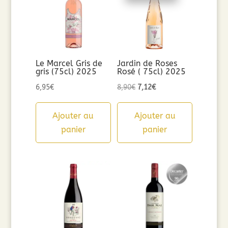
Le Marcel Gris de
Jardin de Roses
gris (75cl) 2025
Rosé ( 75cl) 2025
Le
Le
6,95
€
8,90
€
7,12
€
prix
prix
initial
actuel
Ajouter au
Ajouter au
était :
est :
panier
panier
8,90€.
7,12€.