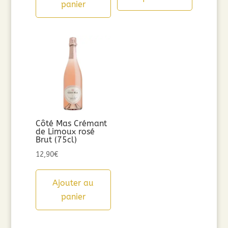
panier
49,00€.
39,20€.
Côté Mas Crémant
de Limoux rosé
Brut (75cl)
12,90
€
Ajouter au
panier