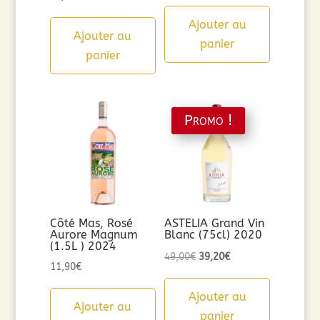
Ajouter au
Ajouter au
panier
panier
Promo !
Côté Mas, Rosé
ASTELIA Grand Vin
Aurore Magnum
Blanc (75cl) 2020
(1.5L ) 2024
Le
Le
49,00
€
39,20
€
11,90
€
prix
prix
initial
actuel
Ajouter au
Ajouter au
était :
est :
panier