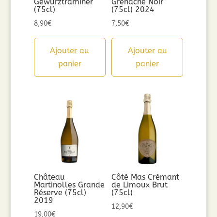
Gewurztraminer
Grenache Noir
(75cl)
(75cl) 2024
8,90
€
7,50
€
Ajouter au
Ajouter au
panier
panier
Château
Côté Mas Crémant
Martinolles Grande
de Limoux Brut
Réserve (75cl)
(75cl)
2019
12,90
€
19,00
€